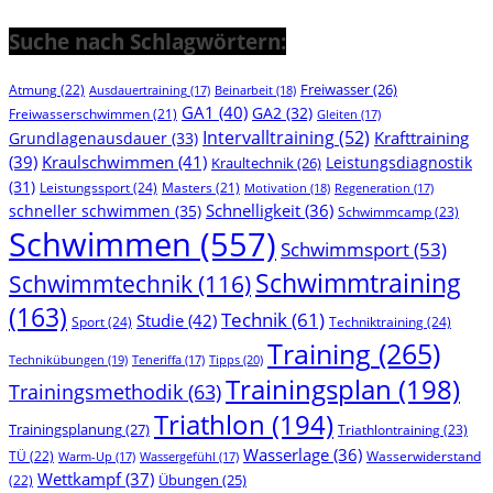
Suche nach Schlagwörtern:
Freiwasser
(26)
Atmung
(22)
Beinarbeit
(18)
Ausdauertraining
(17)
GA1
(40)
GA2
(32)
Freiwasserschwimmen
(21)
Gleiten
(17)
Intervalltraining
(52)
Krafttraining
Grundlagenausdauer
(33)
(39)
Kraulschwimmen
(41)
Leistungsdiagnostik
Kraultechnik
(26)
(31)
Leistungssport
(24)
Masters
(21)
Motivation
(18)
Regeneration
(17)
Schnelligkeit
(36)
schneller schwimmen
(35)
Schwimmcamp
(23)
Schwimmen
(557)
Schwimmsport
(53)
Schwimmtraining
Schwimmtechnik
(116)
(163)
Technik
(61)
Studie
(42)
Sport
(24)
Techniktraining
(24)
Training
(265)
Technikübungen
(19)
Tipps
(20)
Teneriffa
(17)
Trainingsplan
(198)
Trainingsmethodik
(63)
Triathlon
(194)
Trainingsplanung
(27)
Triathlontraining
(23)
Wasserlage
(36)
TÜ
(22)
Wasserwiderstand
Warm-Up
(17)
Wassergefühl
(17)
Wettkampf
(37)
(22)
Übungen
(25)