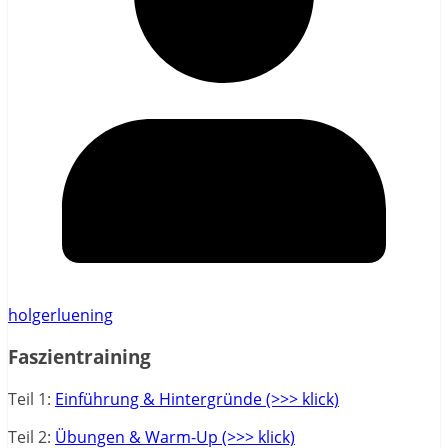
holgerluening
Faszientraining
Teil 1:
Einführung & Hintergründe (>>> klick)
Teil 2:
Übungen & Warm-Up (>>> klick)