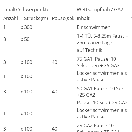
Inhalt/Schwerpunkte:
Wettkampfnah / GA2
Anzahl
Strecke(m)
Pause(sek)
Inhalt
I
1
x
300
Einschwimmen
1-4 TÜ, 5-8 25m Faust +
8
x
50
25m ganze Lage
auf Technik
75 GA1, Pause: 10
3
x
100
40
Sekunden + 25 GA2
Locker schwimmen als
1
x
100
aktive Pause
50 GA1 Pause: 10 Sek
3
x
100
40
+25 GA2
Pause: 10 Sek + 25 GA2
Locker schwimmen als
1
x
100
aktive Pause
25 GA2 Pause:10
3
x
100
40
Sekunden + 75 GA1