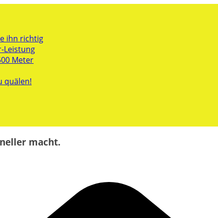
 ihn richtig
r-Leistung
500 Meter
u quälen!
neller macht.