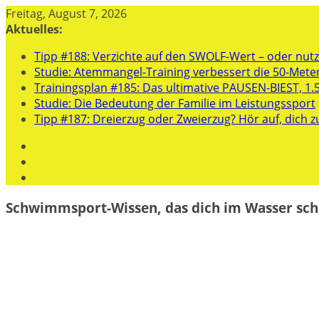
Zum
Freitag, August 7, 2026
Inhalt
Aktuelles:
springen
Tipp #188: Verzichte auf den SWOLF-Wert – oder nutze
Studie: Atemmangel-Training verbessert die 50-Mete
Trainingsplan #185: Das ultimative PAUSEN-BIEST, 1.
Studie: Die Bedeutung der Familie im Leistungssport
Tipp #187: Dreierzug oder Zweierzug? Hör auf, dich z
Schwimmsport-Wissen, das dich im Wasser sch