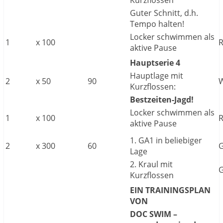
Kurzflossen
Guter Schnitt, d.h.
Tempo halten!
Locker schwimmen als
1
x
100
aktive Pause
Hauptserie 4
Hauptlage mit
2
x
50
90
Kurzflossen:
Bestzeiten-Jagd!
Locker schwimmen als
1
x
100
aktive Pause
1. GA1 in beliebiger
2
x
300
60
Lage
2. Kraul mit
Kurzflossen
EIN TRAININGSPLAN
VON
DOC SWIM –