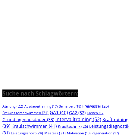
Suche nach Schlagwörtern:
Freiwasser
(26)
Atmung
(22)
Beinarbeit
(18)
Ausdauertraining
(17)
GA1
(40)
GA2
(32)
Freiwasserschwimmen
(21)
Gleiten
(17)
Intervalltraining
(52)
Krafttraining
Grundlagenausdauer
(33)
(39)
Kraulschwimmen
(41)
Leistungsdiagnostik
Kraultechnik
(26)
(31)
Leistungssport
(24)
Masters
(21)
Motivation
(18)
Regeneration
(17)