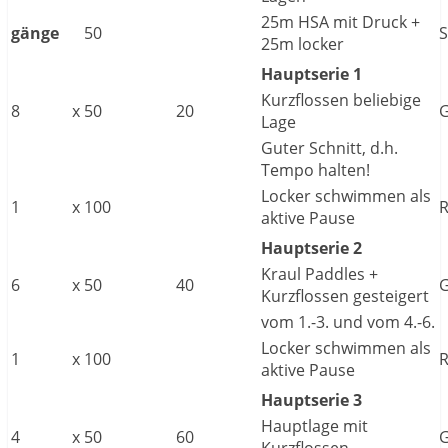
25m HSA mit Druck +
gänge
50
S
25m locker
Hauptserie 1
Kurzflossen beliebige
8
x
50
20
G
Lage
Guter Schnitt, d.h.
Tempo halten!
Locker schwimmen als
1
x
100
aktive Pause
Hauptserie 2
Kraul Paddles +
6
x
50
40
Kurzflossen gesteigert
vom 1.-3. und vom 4.-6.
Locker schwimmen als
1
x
100
aktive Pause
Hauptserie 3
Hauptlage mit
4
x
50
60