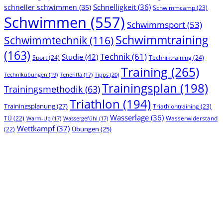
Schnelligkeit
(36)
schneller schwimmen
(35)
Schwimmcamp
(23)
Schwimmen
(557)
Schwimmsport
(53)
Schwimmtraining
Schwimmtechnik
(116)
(163)
Technik
(61)
Studie
(42)
Sport
(24)
Techniktraining
(24)
Training
(265)
Technikübungen
(19)
Tipps
(20)
Teneriffa
(17)
Trainingsplan
(198)
Trainingsmethodik
(63)
Triathlon
(194)
Trainingsplanung
(27)
Triathlontraining
(23)
Wasserlage
(36)
TÜ
(22)
Wasserwiderstand
Warm-Up
(17)
Wassergefühl
(17)
Wettkampf
(37)
(22)
Übungen
(25)