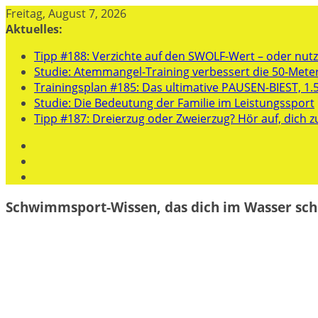
Zum
Freitag, August 7, 2026
Inhalt
Aktuelles:
springen
Tipp #188: Verzichte auf den SWOLF-Wert – oder nutze
Studie: Atemmangel-Training verbessert die 50-Mete
Trainingsplan #185: Das ultimative PAUSEN-BIEST, 1.
Studie: Die Bedeutung der Familie im Leistungssport
Tipp #187: Dreierzug oder Zweierzug? Hör auf, dich z
Schwimmsport-Wissen, das dich im Wasser sch