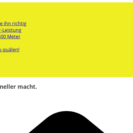
 ihn richtig
r-Leistung
500 Meter
u quälen!
neller macht.