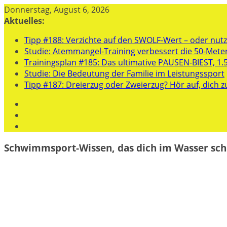
Zum
Donnerstag, August 6, 2026
Inhalt
Aktuelles:
springen
Tipp #188: Verzichte auf den SWOLF-Wert – oder nutze
Studie: Atemmangel-Training verbessert die 50-Mete
Trainingsplan #185: Das ultimative PAUSEN-BIEST, 1.
Studie: Die Bedeutung der Familie im Leistungssport
Tipp #187: Dreierzug oder Zweierzug? Hör auf, dich z
Schwimmsport-Wissen, das dich im Wasser sch