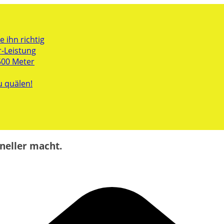
 ihn richtig
r-Leistung
500 Meter
u quälen!
neller macht.