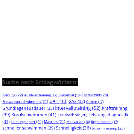
Suche nach Schlagwörtern:
Freiwasser
(26)
Atmung
(22)
Beinarbeit
(18)
Ausdauertraining
(17)
GA1
(40)
GA2
(32)
Freiwasserschwimmen
(21)
Gleiten
(17)
Intervalltraining
(52)
Krafttraining
Grundlagenausdauer
(33)
(39)
Kraulschwimmen
(41)
Leistungsdiagnostik
Kraultechnik
(26)
(31)
Leistungssport
(24)
Masters
(21)
Motivation
(18)
Regeneration
(17)
Schnelligkeit
(36)
schneller schwimmen
(35)
Schwimmcamp
(23)