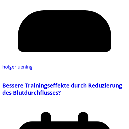
holgerluening
Bessere Trainingseffekte durch Reduzierung
des Blutdurchflusses?