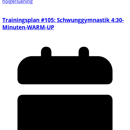
holgerluening
Trainingsplan #105: Schwunggymnastik 4:30-
Minuten-WARM-UP