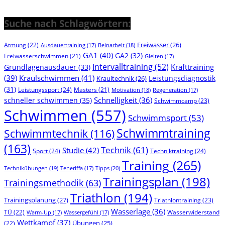
Suche nach Schlagwörtern:
Freiwasser
(26)
Atmung
(22)
Beinarbeit
(18)
Ausdauertraining
(17)
GA1
(40)
GA2
(32)
Freiwasserschwimmen
(21)
Gleiten
(17)
Intervalltraining
(52)
Krafttraining
Grundlagenausdauer
(33)
(39)
Kraulschwimmen
(41)
Leistungsdiagnostik
Kraultechnik
(26)
(31)
Leistungssport
(24)
Masters
(21)
Motivation
(18)
Regeneration
(17)
Schnelligkeit
(36)
schneller schwimmen
(35)
Schwimmcamp
(23)
Schwimmen
(557)
Schwimmsport
(53)
Schwimmtraining
Schwimmtechnik
(116)
(163)
Technik
(61)
Studie
(42)
Sport
(24)
Techniktraining
(24)
Training
(265)
Technikübungen
(19)
Tipps
(20)
Teneriffa
(17)
Trainingsplan
(198)
Trainingsmethodik
(63)
Triathlon
(194)
Trainingsplanung
(27)
Triathlontraining
(23)
Wasserlage
(36)
TÜ
(22)
Wasserwiderstand
Warm-Up
(17)
Wassergefühl
(17)
Wettkampf
(37)
(22)
Übungen
(25)