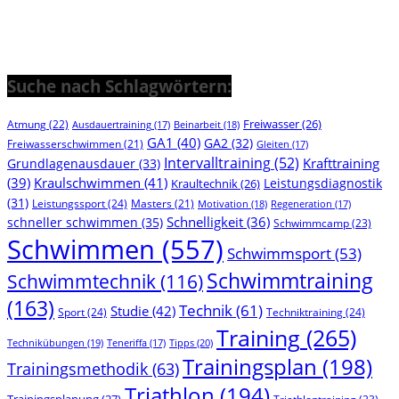
Suche nach Schlagwörtern:
Freiwasser
(26)
Atmung
(22)
Beinarbeit
(18)
Ausdauertraining
(17)
GA1
(40)
GA2
(32)
Freiwasserschwimmen
(21)
Gleiten
(17)
Intervalltraining
(52)
Krafttraining
Grundlagenausdauer
(33)
(39)
Kraulschwimmen
(41)
Leistungsdiagnostik
Kraultechnik
(26)
(31)
Leistungssport
(24)
Masters
(21)
Motivation
(18)
Regeneration
(17)
Schnelligkeit
(36)
schneller schwimmen
(35)
Schwimmcamp
(23)
Schwimmen
(557)
Schwimmsport
(53)
Schwimmtraining
Schwimmtechnik
(116)
(163)
Technik
(61)
Studie
(42)
Sport
(24)
Techniktraining
(24)
Training
(265)
Technikübungen
(19)
Tipps
(20)
Teneriffa
(17)
Trainingsplan
(198)
Trainingsmethodik
(63)
Triathlon
(194)