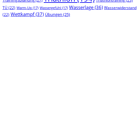
Trainingsplanung
(27)
Triathlontraining
(23)
Wasserlage
(36)
TÜ
(22)
Wasserwiderstand
Warm-Up
(17)
Wassergefühl
(17)
Wettkampf
(37)
(22)
Übungen
(25)