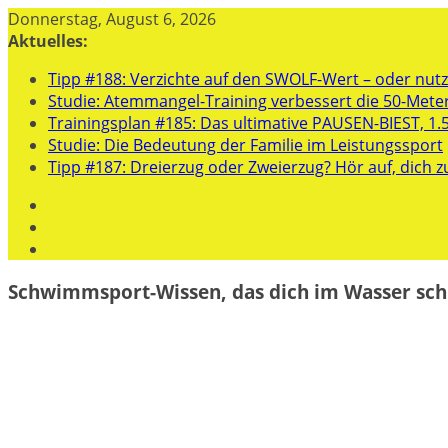
Zum
Donnerstag, August 6, 2026
Inhalt
Aktuelles:
springen
Tipp #188: Verzichte auf den SWOLF-Wert – oder nutze
Studie: Atemmangel-Training verbessert die 50-Mete
Trainingsplan #185: Das ultimative PAUSEN-BIEST, 1.
Studie: Die Bedeutung der Familie im Leistungssport
Tipp #187: Dreierzug oder Zweierzug? Hör auf, dich z
Schwimmsport-Wissen, das dich im Wasser sch