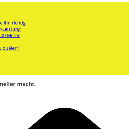
 ihn richtig
r-Leistung
500 Meter
u quälen!
neller macht.