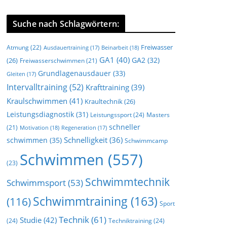
Suche nach Schlagwörtern:
Freiwasser
Atmung
(22)
Beinarbeit
(18)
Ausdauertraining
(17)
GA1
(40)
GA2
(32)
(26)
Freiwasserschwimmen
(21)
Grundlagenausdauer
(33)
Gleiten
(17)
Intervalltraining
(52)
Krafttraining
(39)
Kraulschwimmen
(41)
Kraultechnik
(26)
Leistungsdiagnostik
(31)
Leistungssport
(24)
Masters
schneller
(21)
Motivation
(18)
Regeneration
(17)
Schnelligkeit
(36)
schwimmen
(35)
Schwimmcamp
Schwimmen
(557)
(23)
Schwimmtechnik
Schwimmsport
(53)
Schwimmtraining
(163)
(116)
Sport
Technik
(61)
Studie
(42)
(24)
Techniktraining
(24)