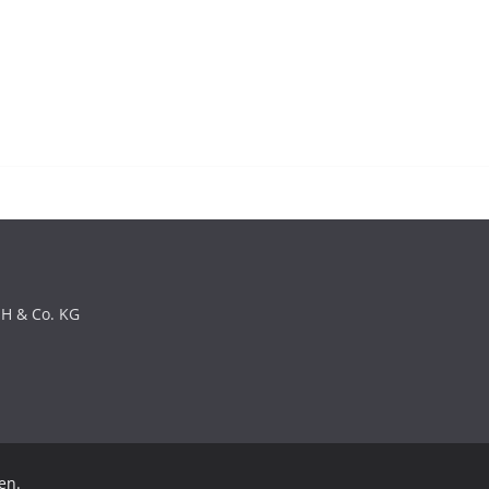
bH & Co. KG
en.