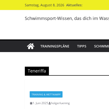
Zum
Aktuelles:
Samstag, August 8, 2026
Inhalt
springen
Schwimmsport-Wissen, das dich im Wass
TRAININGSPLÄNE
TIPPS
SCHWIM
Teneriffa
TRAINING & WETTKAMPF
1. Juni 2025
holgerluening