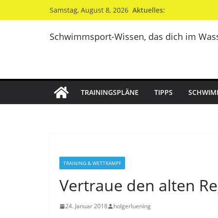
Zum
Aktuelles:
Samstag, August 8, 2026
Inhalt
springen
Schwimmsport-Wissen, das dich im Wass
TRAININGSPLÄNE
TIPPS
SCHWIM
TRAINING & WETTKAMPF
Vertraue den alten Re
24. Januar 2018
holgerluening