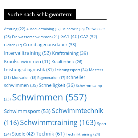
Suche nach Schlagwörtern:
Freiwasser
Atmung
(22)
Beinarbeit
(18)
Ausdauertraining
(17)
GA1
(40)
GA2
(32)
(26)
Freiwasserschwimmen
(21)
Grundlagenausdauer
(33)
Gleiten
(17)
Intervalltraining
(52)
Krafttraining
(39)
Kraulschwimmen
(41)
Kraultechnik
(26)
Leistungsdiagnostik
(31)
Leistungssport
(24)
Masters
schneller
(21)
Motivation
(18)
Regeneration
(17)
Schnelligkeit
(36)
schwimmen
(35)
Schwimmcamp
Schwimmen
(557)
(23)
Schwimmtechnik
Schwimmsport
(53)
Schwimmtraining
(163)
(116)
Sport
Technik
(61)
Studie
(42)
(24)
Techniktraining
(24)