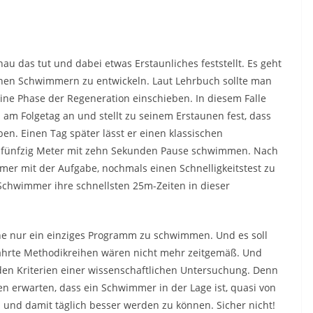
nau das tut und dabei etwas Erstaunliches feststellt. Es geht
einen Schwimmern zu entwickeln. Laut Lehrbuch sollte man
ine Phase der Regeneration einschieben. In diesem Falle
 am Folgetag an und stellt zu seinem Erstaunen fest, dass
ben. Einen Tag später lässt er einen klassischen
 fünfzig Meter mit zehn Sekunden Pause schwimmen. Nach
er mit der Aufgabe, nochmals einen Schnelligkeitstest zu
e Schwimmer ihre schnellsten 25m-Zeiten in dieser
oche nur ein einziges Programm zu schwimmen. Und es soll
währte Methodikreihen wären nicht mehr zeitgemäß. Und
 den Kriterien einer wissenschaftlichen Untersuchung. Denn
n erwarten, dass ein Schwimmer in der Lage ist, quasi von
und damit täglich besser werden zu können. Sicher nicht!