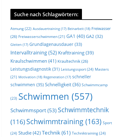
Suche nach Schlagwörtern:
Freiwasser
Atmung
(22)
Beinarbeit
(18)
Ausdauertraining
(17)
GA1
(40)
GA2
(32)
(26)
Freiwasserschwimmen
(21)
Grundlagenausdauer
(33)
Gleiten
(17)
Intervalltraining
(52)
Krafttraining
(39)
Kraulschwimmen
(41)
Kraultechnik
(26)
Leistungsdiagnostik
(31)
Leistungssport
(24)
Masters
schneller
(21)
Motivation
(18)
Regeneration
(17)
Schnelligkeit
(36)
schwimmen
(35)
Schwimmcamp
Schwimmen
(557)
(23)
Schwimmtechnik
Schwimmsport
(53)
Schwimmtraining
(163)
(116)
Sport
Technik
(61)
Studie
(42)
(24)
Techniktraining
(24)