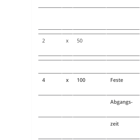
2
x
50
4
x
100
Feste
Abgangs-
zeit