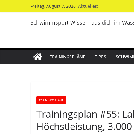
Zum
Aktuelles:
Freitag, August 7, 2026
Inhalt
springen
Schwimmsport-Wissen, das dich im Wass
TRAININGSPLÄNE
TIPPS
SCHWIM
TRAININGSPLÄNE
Trainingsplan #55: L
Höchstleistung, 3.000