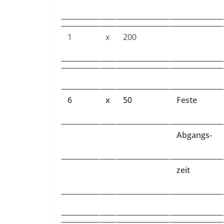
1
x
200
6
x
50
Feste
Abgangs-
zeit