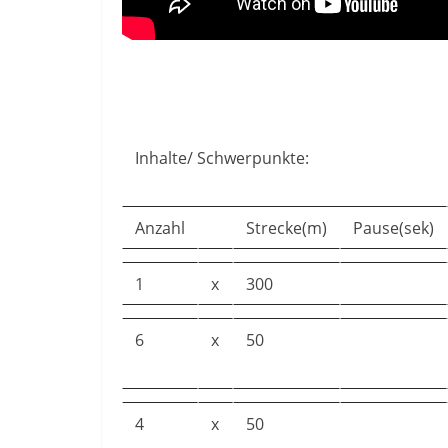
Inhalte/ Schwerpunkte:
Anzahl
Strecke(m)
Pause(sek)
1
x
300
6
x
50
4
x
50