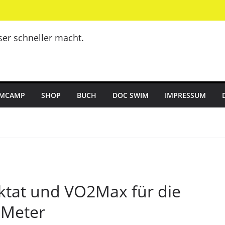
er schneller macht.
MCAMP
SHOP
BUCH
DOC SWIM
IMPRESSUM
aktat und VO2Max für die
 Meter