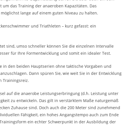
ht um das Training der anaeroben Kapazitäten. Das
 möglichst lange auf einem guten Niveau zu halten.
ckenschwimmer und Triathleten – kurz gefasst: ein
ltet sind, umso schneller können Sie die einzelnen Intervalle
sser für Ihre Formentwicklung und somit ein idealer Test.
ie in den beiden Hauptserien ohne taktische Vorgaben und
anzuschlagen. Dann spüren Sie, wie weit Sie in der Entwicklung
 Trainingsreiz.
chsel auf die anaerobe Leistungserbringung (d.h. Leistung unter
igkeit zu entwickeln. Das gilt in verstärktem Maße naturgemäß
trecken Zuhause sind. Doch auch die 200 Meter sind zunehmend
ndividuellen Fähigkeit, ein hohes Angangstempo auch zum Ende
 Trainingsform ein echter Schwerpunkt in der Ausbildung der