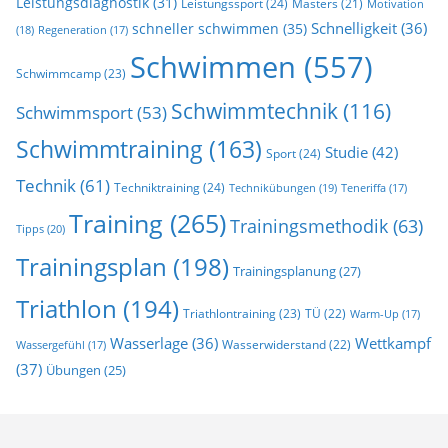
Leistungsdiagnostik
(31)
Leistungssport
(24)
Masters
(21)
Motivation
Schnelligkeit
(36)
schneller schwimmen
(35)
(18)
Regeneration
(17)
Schwimmen
(557)
Schwimmcamp
(23)
Schwimmtechnik
(116)
Schwimmsport
(53)
Schwimmtraining
(163)
Studie
(42)
Sport
(24)
Technik
(61)
Techniktraining
(24)
Technikübungen
(19)
Teneriffa
(17)
Training
(265)
Trainingsmethodik
(63)
Tipps
(20)
Trainingsplan
(198)
Trainingsplanung
(27)
Triathlon
(194)
Triathlontraining
(23)
TÜ
(22)
Warm-Up
(17)
Wasserlage
(36)
Wettkampf
Wasserwiderstand
(22)
Wassergefühl
(17)
(37)
Übungen
(25)