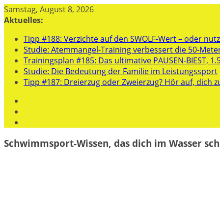
Zum
Samstag, August 8, 2026
Inhalt
Aktuelles:
springen
Tipp #188: Verzichte auf den SWOLF-Wert – oder nutze
Studie: Atemmangel-Training verbessert die 50-Mete
Trainingsplan #185: Das ultimative PAUSEN-BIEST, 1.
Studie: Die Bedeutung der Familie im Leistungssport
Tipp #187: Dreierzug oder Zweierzug? Hör auf, dich z
Schwimmsport-Wissen, das dich im Wasser sch