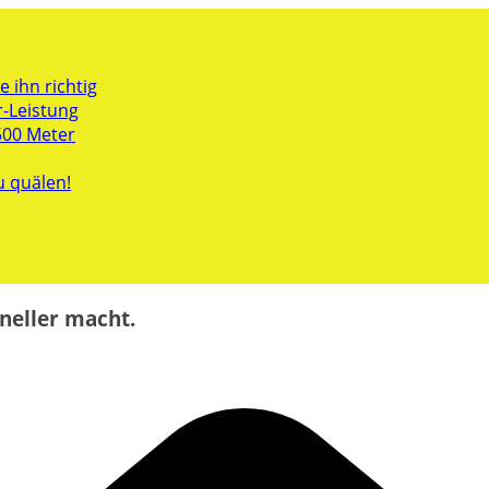
 ihn richtig
r-Leistung
500 Meter
u quälen!
neller macht.