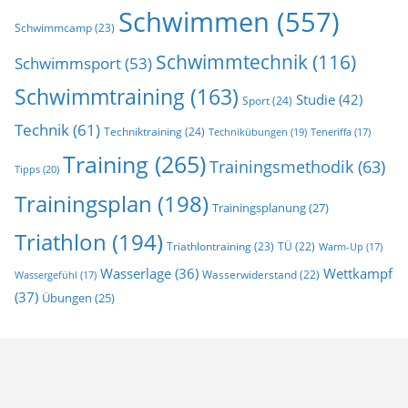
Schwimmen
(557)
Schwimmcamp
(23)
Schwimmtechnik
(116)
Schwimmsport
(53)
Schwimmtraining
(163)
Studie
(42)
Sport
(24)
Technik
(61)
Techniktraining
(24)
Technikübungen
(19)
Teneriffa
(17)
Training
(265)
Trainingsmethodik
(63)
Tipps
(20)
Trainingsplan
(198)
Trainingsplanung
(27)
Triathlon
(194)
Triathlontraining
(23)
TÜ
(22)
Warm-Up
(17)
Wasserlage
(36)
Wettkampf
Wasserwiderstand
(22)
Wassergefühl
(17)
(37)
Übungen
(25)