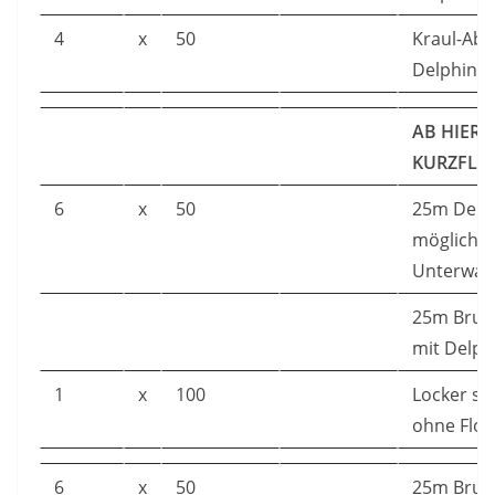
4
x
50
Kraul-Abs
Delphin-B
AB HIER 
KURZFLO
6
x
50
25m Delp
möglichst
Unterwas
25m Brus
mit Delph
1
x
100
Locker s
ohne Flos
6
x
50
25m Brus