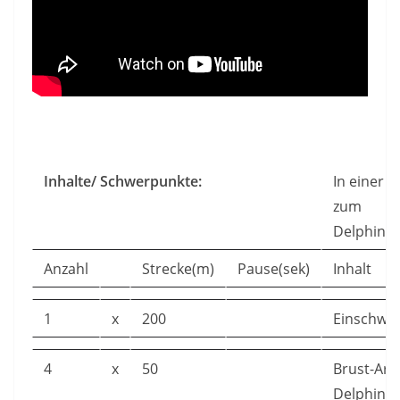
Inhalte/ Schwerpunkte:
In einer 
zum
Delphins
Anzahl
Strecke(m)
Pause(sek)
Inhalt
1
x
200
Einschw
4
x
50
Brust-Arm
Delphin-B