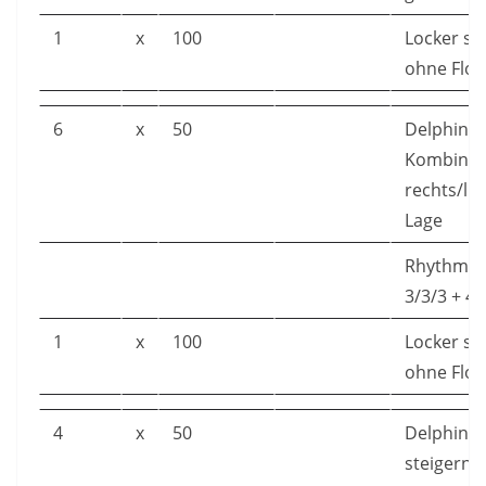
1
x
100
Locker s
ohne Flos
6
x
50
Delphin-
Kombinat
rechts/li
Lage
Rhythmik:
3/3/3 + 4/
1
x
100
Locker s
ohne Flos
4
x
50
Delphin S
steigern