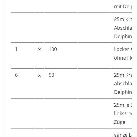
mit Delph
25m Kraul
Abschlag 
Delphin-B
1
x
100
Locker s
ohne Flos
6
x
50
25m Kraul
Abschlag 
Delphin-B
25m je 3 
links/rech
Züge
ganze Lag