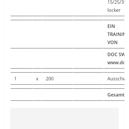
15/25/35/
locker
EIN
TRAININ
VON
DOC SWI
www.doc
1
x
200
Ausschw
Gesamtum