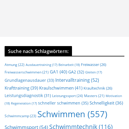
Suche nach Schlagwörtern:
Freiwasser
(26)
Atmung
(22)
Beinarbeit
(18)
Ausdauertraining
(17)
GA1
(40)
GA2
(32)
Freiwasserschwimmen
(21)
Gleiten
(17)
Intervalltraining
(52)
Grundlagenausdauer
(33)
Krafttraining
(39)
Kraulschwimmen
(41)
Kraultechnik
(26)
Leistungsdiagnostik
(31)
Leistungssport
(24)
Masters
(21)
Motivation
Schnelligkeit
(36)
schneller schwimmen
(35)
(18)
Regeneration
(17)
Schwimmen
(557)
Schwimmcamp
(23)
Schwimmtechnik
(116)
Schwimmsport
(54)