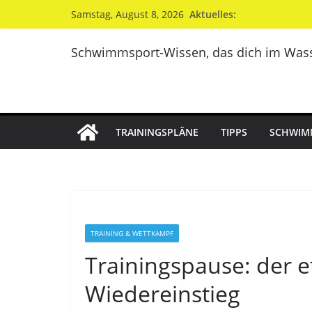
Zum
Aktuelles:
Samstag, August 8, 2026
Inhalt
springen
Schwimmsport-Wissen, das dich im Wass
TRAININGSPLÄNE
TIPPS
SCHWIM
TRAINING & WETTKAMPF
Trainingspause: der 
Wiedereinstieg