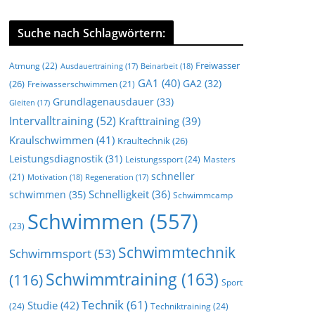
Suche nach Schlagwörtern:
Freiwasser
Atmung
(22)
Beinarbeit
(18)
Ausdauertraining
(17)
GA1
(40)
GA2
(32)
(26)
Freiwasserschwimmen
(21)
Grundlagenausdauer
(33)
Gleiten
(17)
Intervalltraining
(52)
Krafttraining
(39)
Kraulschwimmen
(41)
Kraultechnik
(26)
Leistungsdiagnostik
(31)
Leistungssport
(24)
Masters
schneller
(21)
Motivation
(18)
Regeneration
(17)
Schnelligkeit
(36)
schwimmen
(35)
Schwimmcamp
Schwimmen
(557)
(23)
Schwimmtechnik
Schwimmsport
(53)
Schwimmtraining
(163)
(116)
Sport
Technik
(61)
Studie
(42)
(24)
Techniktraining
(24)