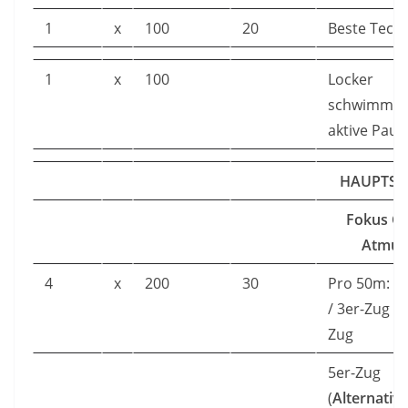
1
x
100
20
Beste Techn
1
x
100
Locker
schwimmen
aktive Paus
HAUPTSER
Fokus G
Atmun
4
x
200
30
Pro 50m: 2
/ 3er-Zug / 
Zug
5er-Zug
(
Alternativ: