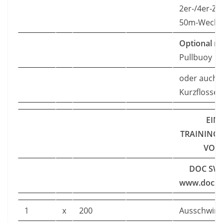
2er-/4er-Zu
50m-Wechs
Optional
mi
Pullbuoy
oder auch
Kurzflossen
EIN
TRAINING
VON
DOC SWI
www.docsw
1
x
200
Ausschwi