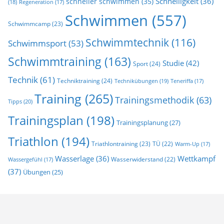
Schnelligkeit
(36)
schneller schwimmen
(35)
(18)
Regeneration
(17)
Schwimmen
(557)
Schwimmcamp
(23)
Schwimmtechnik
(116)
Schwimmsport
(53)
Schwimmtraining
(163)
Studie
(42)
Sport
(24)
Technik
(61)
Techniktraining
(24)
Technikübungen
(19)
Teneriffa
(17)
Training
(265)
Trainingsmethodik
(63)
Tipps
(20)
Trainingsplan
(198)
Trainingsplanung
(27)
Triathlon
(194)
Triathlontraining
(23)
TÜ
(22)
Warm-Up
(17)
Wasserlage
(36)
Wettkampf
Wasserwiderstand
(22)
Wassergefühl
(17)
(37)
Übungen
(25)