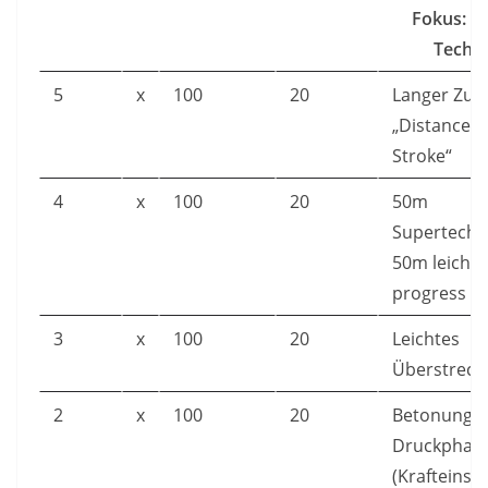
Fokus: G
Techn
5
x
100
20
Langer Zug
„Distance p
Stroke“
4
x
100
20
50m
Supertechn
50m leicht
progress
3
x
100
20
Leichtes
Überstreck
2
x
100
20
Betonung
Druckphas
(Krafteinsat