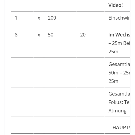
Video!
1
x
200
Einschwim
8
x
50
20
I
m Wechsel
– 25m Beine
25m
Gesamtlage
50m – 25m 
25m
Gesamtlage
Fokus: Tech
Atmung
HAUPTSER