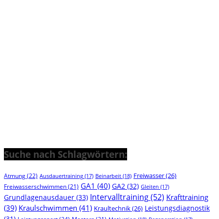
Suche nach Schlagwörtern:
Freiwasser
(26)
Atmung
(22)
Beinarbeit
(18)
Ausdauertraining
(17)
GA1
(40)
GA2
(32)
Freiwasserschwimmen
(21)
Gleiten
(17)
Intervalltraining
(52)
Krafttraining
Grundlagenausdauer
(33)
(39)
Kraulschwimmen
(41)
Leistungsdiagnostik
Kraultechnik
(26)
(31)