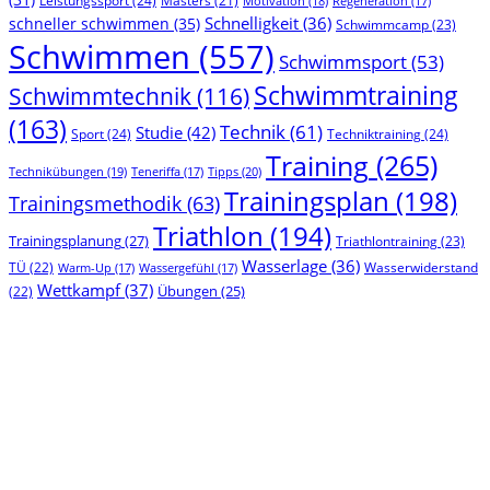
Leistungssport
(24)
Masters
(21)
Motivation
(18)
Regeneration
(17)
Schnelligkeit
(36)
schneller schwimmen
(35)
Schwimmcamp
(23)
Schwimmen
(557)
Schwimmsport
(53)
Schwimmtraining
Schwimmtechnik
(116)
(163)
Technik
(61)
Studie
(42)
Sport
(24)
Techniktraining
(24)
Training
(265)
Technikübungen
(19)
Tipps
(20)
Teneriffa
(17)
Trainingsplan
(198)
Trainingsmethodik
(63)
Triathlon
(194)
Trainingsplanung
(27)
Triathlontraining
(23)
Wasserlage
(36)
TÜ
(22)
Wasserwiderstand
Warm-Up
(17)
Wassergefühl
(17)
Wettkampf
(37)
(22)
Übungen
(25)