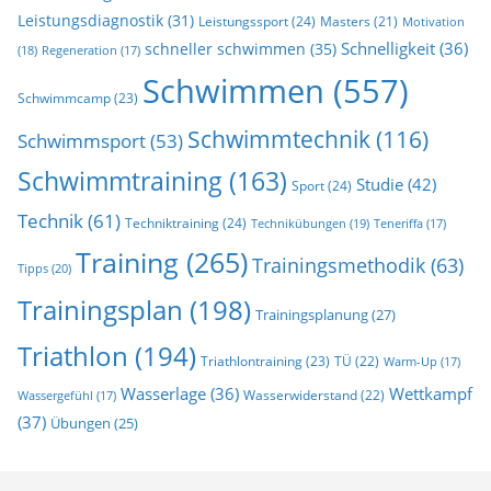
Leistungsdiagnostik
(31)
Leistungssport
(24)
Masters
(21)
Motivation
Schnelligkeit
(36)
schneller schwimmen
(35)
(18)
Regeneration
(17)
Schwimmen
(557)
Schwimmcamp
(23)
Schwimmtechnik
(116)
Schwimmsport
(53)
Schwimmtraining
(163)
Studie
(42)
Sport
(24)
Technik
(61)
Techniktraining
(24)
Technikübungen
(19)
Teneriffa
(17)
Training
(265)
Trainingsmethodik
(63)
Tipps
(20)
Trainingsplan
(198)
Trainingsplanung
(27)
Triathlon
(194)
Triathlontraining
(23)
TÜ
(22)
Warm-Up
(17)
Wasserlage
(36)
Wettkampf
Wasserwiderstand
(22)
Wassergefühl
(17)
(37)
Übungen
(25)