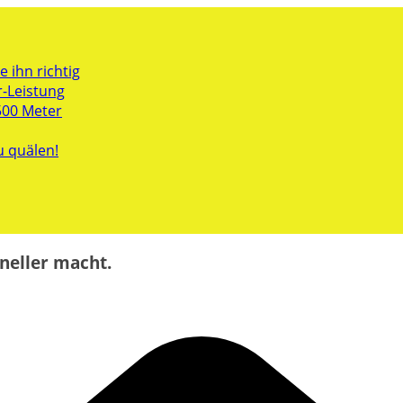
 ihn richtig
r-Leistung
500 Meter
u quälen!
neller macht.