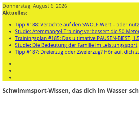
Zum
Donnerstag, August 6, 2026
Inhalt
Aktuelles:
springen
Tipp #188: Verzichte auf den SWOLF-Wert – oder nutze
Studie: Atemmangel-Training verbessert die 50-Mete
Trainingsplan #185: Das ultimative PAUSEN-BIEST, 1.
Studie: Die Bedeutung der Familie im Leistungssport
Tipp #187: Dreierzug oder Zweierzug? Hör auf, dich z
Schwimmsport-Wissen, das dich im Wasser sch