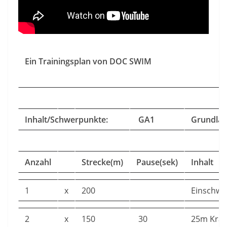
Ein Trainingsplan von DOC SWIM
Inhalt/Schwerpunkte:
GA1
Grundla
Anzahl
Strecke(m)
Pause(sek)
Inhalt
1
x
200
Einschw
2
x
150
30
25m Krau