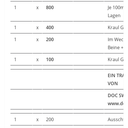
1
x
800
Je 100m 
Lagen
1
x
400
Kraul GA
1
x
200
Im Wechs
Beine + 
1
x
100
Kraul GA
EIN TRA
VON
DOC SWI
www.doc
1
x
200
Ausschw