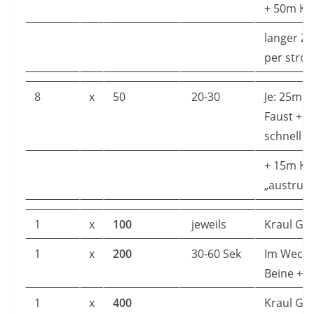
+ 50m Kr
langer Zu
per strok
8
x
50
20-30
Je: 25m K
Faust + 
schnell
+ 15m Kr
„austrud
1
x
100
jeweils
Kraul GA
1
x
200
30-60 Sek
Im Wechs
Beine + 
1
x
400
Kraul GA