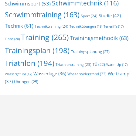
Schwimmtechnik
(116)
Schwimmsport
(53)
Schwimmtraining
(163)
Studie
(42)
Sport
(24)
Technik
(61)
Techniktraining
(24)
Technikübungen
(19)
Teneriffa
(17)
Training
(265)
Trainingsmethodik
(63)
Tipps
(20)
Trainingsplan
(198)
Trainingsplanung
(27)
Triathlon
(194)
Triathlontraining
(23)
TÜ
(22)
Warm-Up
(17)
Wasserlage
(36)
Wettkampf
Wasserwiderstand
(22)
Wassergefühl
(17)
(37)
Übungen
(25)