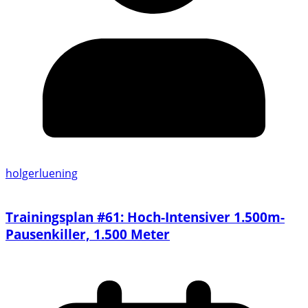
holgerluening
Trainingsplan #61: Hoch-Intensiver 1.500m-
Pausenkiller, 1.500 Meter