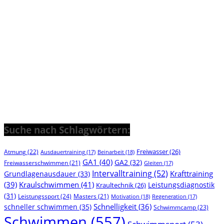
Suche nach Schlagwörtern:
Freiwasser
(26)
Atmung
(22)
Beinarbeit
(18)
Ausdauertraining
(17)
GA1
(40)
GA2
(32)
Freiwasserschwimmen
(21)
Gleiten
(17)
Intervalltraining
(52)
Krafttraining
Grundlagenausdauer
(33)
(39)
Kraulschwimmen
(41)
Leistungsdiagnostik
Kraultechnik
(26)
(31)
Leistungssport
(24)
Masters
(21)
Motivation
(18)
Regeneration
(17)
Schnelligkeit
(36)
schneller schwimmen
(35)
Schwimmcamp
(23)
Schwimmen
(557)