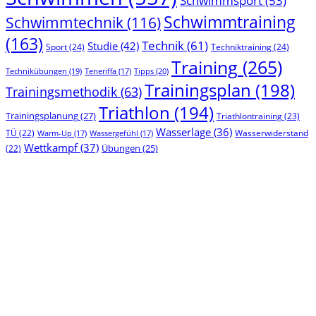
Schwimmsport
(53)
Schwimmtraining
Schwimmtechnik
(116)
(163)
Technik
(61)
Studie
(42)
Sport
(24)
Techniktraining
(24)
Training
(265)
Technikübungen
(19)
Tipps
(20)
Teneriffa
(17)
Trainingsplan
(198)
Trainingsmethodik
(63)
Triathlon
(194)
Trainingsplanung
(27)
Triathlontraining
(23)
Wasserlage
(36)
TÜ
(22)
Wasserwiderstand
Warm-Up
(17)
Wassergefühl
(17)
Wettkampf
(37)
(22)
Übungen
(25)