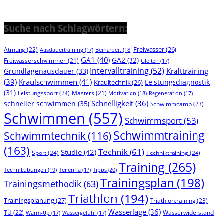
Suche nach Schlagwörtern:
Freiwasser
(26)
Atmung
(22)
Beinarbeit
(18)
Ausdauertraining
(17)
GA1
(40)
GA2
(32)
Freiwasserschwimmen
(21)
Gleiten
(17)
Intervalltraining
(52)
Krafttraining
Grundlagenausdauer
(33)
(39)
Kraulschwimmen
(41)
Leistungsdiagnostik
Kraultechnik
(26)
(31)
Leistungssport
(24)
Masters
(21)
Motivation
(18)
Regeneration
(17)
Schnelligkeit
(36)
schneller schwimmen
(35)
Schwimmcamp
(23)
Schwimmen
(557)
Schwimmsport
(53)
Schwimmtraining
Schwimmtechnik
(116)
(163)
Technik
(61)
Studie
(42)
Sport
(24)
Techniktraining
(24)
Training
(265)
Technikübungen
(19)
Tipps
(20)
Teneriffa
(17)
Trainingsplan
(198)
Trainingsmethodik
(63)
Triathlon
(194)
Trainingsplanung
(27)
Triathlontraining
(23)
Wasserlage
(36)
TÜ
(22)
Wasserwiderstand
Warm-Up
(17)
Wassergefühl
(17)