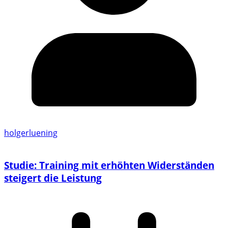
holgerluening
Studie: Training mit erhöhten Widerständen
steigert die Leistung