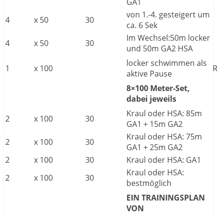
GA1
von 1.-4. gesteigert um
4
x
50
30
ca. 6 Sek
Im Wechsel:50m locker
4
x
50
30
und 50m GA2 HSA
locker schwimmen als
1
x
100
aktive Pause
8×100 Meter-Set,
dabei jeweils
Kraul oder HSA: 85m
2
x
100
30
GA1 + 15m GA2
Kraul oder HSA: 75m
2
x
100
30
GA1 + 25m GA2
2
x
100
30
Kraul oder HSA: GA1
Kraul oder HSA:
2
x
100
30
bestmöglich
EIN TRAININGSPLAN
VON