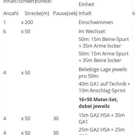
Inhalt/Schwerpunkte:
Einheit
Anzahl
Strecke(m)
Pause(sek)
Inhalt
I
1
x
200
Einschwimmen
6
x
50
Im Wechsel:
50m: 15m Beine-Spurt
+ 35m Arme locker
50m: 15m Arme-Spurt
+ 35m Beine locker
Beliebige Lage jeweils
4
x
50
pro 50m:
40m GA1 auf Technik +
10m Anschlag-Sprint
16×50 Meter-Set,
dabei jeweils
15m GA2 HSA + 35m
4
x
50
30
GA1
25m GA2 HSA + 25m
4
x
50
30