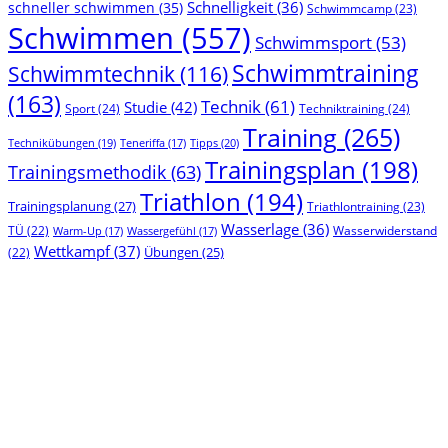
Schnelligkeit
(36)
schneller schwimmen
(35)
Schwimmcamp
(23)
Schwimmen
(557)
Schwimmsport
(53)
Schwimmtraining
Schwimmtechnik
(116)
(163)
Technik
(61)
Studie
(42)
Sport
(24)
Techniktraining
(24)
Training
(265)
Technikübungen
(19)
Tipps
(20)
Teneriffa
(17)
Trainingsplan
(198)
Trainingsmethodik
(63)
Triathlon
(194)
Trainingsplanung
(27)
Triathlontraining
(23)
Wasserlage
(36)
TÜ
(22)
Wasserwiderstand
Warm-Up
(17)
Wassergefühl
(17)
Wettkampf
(37)
(22)
Übungen
(25)