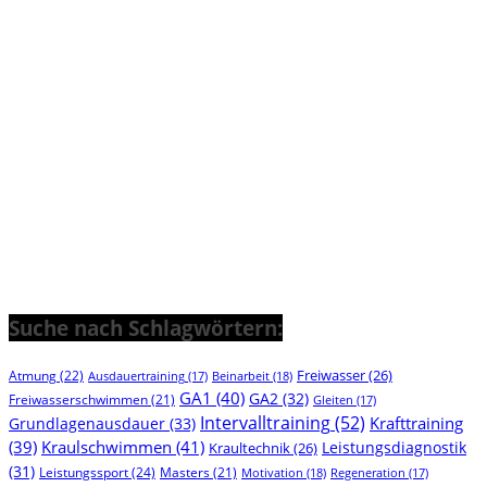
Suche nach Schlagwörtern:
Freiwasser
(26)
Atmung
(22)
Beinarbeit
(18)
Ausdauertraining
(17)
GA1
(40)
GA2
(32)
Freiwasserschwimmen
(21)
Gleiten
(17)
Intervalltraining
(52)
Krafttraining
Grundlagenausdauer
(33)
(39)
Kraulschwimmen
(41)
Leistungsdiagnostik
Kraultechnik
(26)
(31)
Leistungssport
(24)
Masters
(21)
Motivation
(18)
Regeneration
(17)