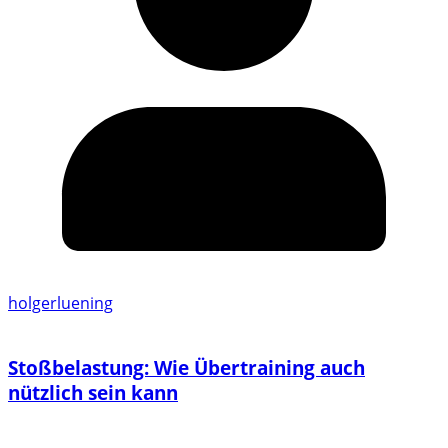
holgerluening
Stoßbelastung: Wie Übertraining auch
nützlich sein kann