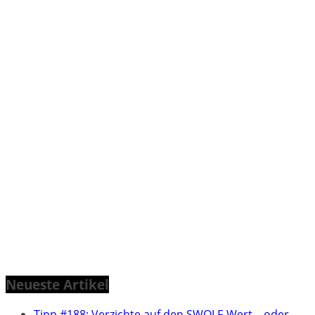
Neueste Artikel
Tipp #188: Verzichte auf den SWOLF-Wert – oder