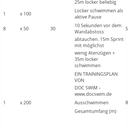
25m locker beliebig
Locker schwimmen als
1
x
100
aktive Pause
10 Sekunden vor dem
8
x
50
30
S
Wandabstoss
abtauchen. 15m Sprint
mit möglichst
wenig Atenzügen +
35m locker
schwimmen
EIN TRAININGSPLAN
VON
DOC SWIM –
www.docswim.de
1
x
200
Ausschwimmen
Gesamtumfang (m)