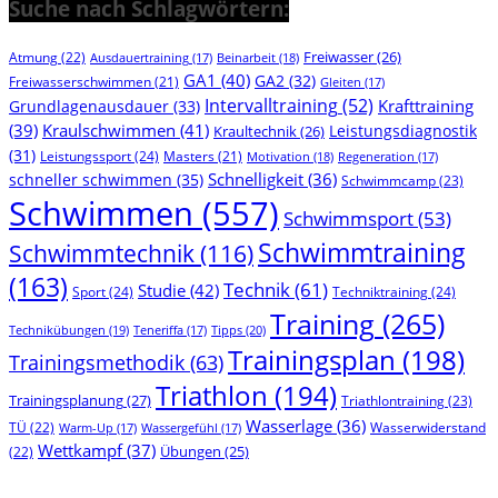
Suche nach Schlagwörtern:
Freiwasser
(26)
Atmung
(22)
Beinarbeit
(18)
Ausdauertraining
(17)
GA1
(40)
GA2
(32)
Freiwasserschwimmen
(21)
Gleiten
(17)
Intervalltraining
(52)
Krafttraining
Grundlagenausdauer
(33)
(39)
Kraulschwimmen
(41)
Leistungsdiagnostik
Kraultechnik
(26)
(31)
Leistungssport
(24)
Masters
(21)
Motivation
(18)
Regeneration
(17)
Schnelligkeit
(36)
schneller schwimmen
(35)
Schwimmcamp
(23)
Schwimmen
(557)
Schwimmsport
(53)
Schwimmtraining
Schwimmtechnik
(116)
(163)
Technik
(61)
Studie
(42)
Sport
(24)
Techniktraining
(24)
Training
(265)
Technikübungen
(19)
Tipps
(20)
Teneriffa
(17)
Trainingsplan
(198)
Trainingsmethodik
(63)
Triathlon
(194)
Trainingsplanung
(27)
Triathlontraining
(23)
Wasserlage
(36)
TÜ
(22)
Wasserwiderstand
Warm-Up
(17)
Wassergefühl
(17)
Wettkampf
(37)
(22)
Übungen
(25)