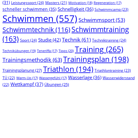
(31)
Leistungssport
(24)
Masters
(21)
Motivation
(18)
Regeneration
(17)
Schnelligkeit
(36)
schneller schwimmen
(35)
Schwimmcamp
(23)
Schwimmen
(557)
Schwimmsport
(53)
Schwimmtraining
Schwimmtechnik
(116)
(163)
Technik
(61)
Studie
(42)
Sport
(24)
Techniktraining
(24)
Training
(265)
Technikübungen
(19)
Tipps
(20)
Teneriffa
(17)
Trainingsplan
(198)
Trainingsmethodik
(63)
Triathlon
(194)
Trainingsplanung
(27)
Triathlontraining
(23)
Wasserlage
(36)
TÜ
(22)
Wasserwiderstand
Warm-Up
(17)
Wassergefühl
(17)
Wettkampf
(37)
(22)
Übungen
(25)