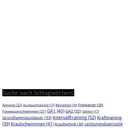
Suche nach Schlagwörtern:
Freiwasser
(26)
Atmung
(22)
Beinarbeit
(18)
Ausdauertraining
(17)
GA1
(40)
GA2
(32)
Freiwasserschwimmen
(21)
Gleiten
(17)
Intervalltraining
(52)
Krafttraining
Grundlagenausdauer
(33)
(39)
Kraulschwimmen
(41)
Leistungsdiagnostik
Kraultechnik
(26)