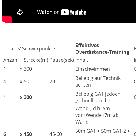
Effektives
Inhalte/ Schwerpunkte:
Overdistance-Training
Anzahl
Strecke(m)
Pause(sek)
Inhalt
1
x
300
Einschwimmen
Beliebig auf Technik
4
x
50
20
achten
Beliebig GA1 jedoch
1
x
300
„schnell um die
Wand“, d.h. 5m
vor+Wende+7m ab
Wand
50m GA1 + 50m GA1-2 +
6
x
150
45-60