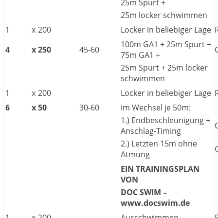
25m Spurt +
25m locker schwimmen
1
x
200
Locker in beliebiger Lage
100m GA1 + 25m Spurt +
4
x
250
45-60
75m GA1 +
25m Spurt + 25m locker
schwimmen
1
x
200
Locker in beliebiger Lage
6
x
50
30-60
Im Wechsel je 50m:
1.) Endbeschleunigung +
Anschlag-Timing
2.) Letzten 15m ohne
Atmung
EIN TRAININGSPLAN
VON
DOC SWIM –
www.docswim.de
1
x
200
Ausschwimmen