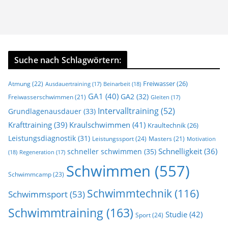
Suche nach Schlagwörtern:
Freiwasser
(26)
Atmung
(22)
Beinarbeit
(18)
Ausdauertraining
(17)
GA1
(40)
GA2
(32)
Freiwasserschwimmen
(21)
Gleiten
(17)
Intervalltraining
(52)
Grundlagenausdauer
(33)
Krafttraining
(39)
Kraulschwimmen
(41)
Kraultechnik
(26)
Leistungsdiagnostik
(31)
Leistungssport
(24)
Masters
(21)
Motivation
Schnelligkeit
(36)
schneller schwimmen
(35)
(18)
Regeneration
(17)
Schwimmen
(557)
Schwimmcamp
(23)
Schwimmtechnik
(116)
Schwimmsport
(53)
Schwimmtraining
(163)
Studie
(42)
Sport
(24)