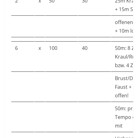
2
x
50
30
25m Kraul
+ 15m Spu
offenen 
+ 10m loc
6
x
100
40
50m: 8 Zü
Kraul/Rü
bzw. 4 Zü
Brust/Delf
Faust + 8
offen!
50m: prog
Tempo e
mit