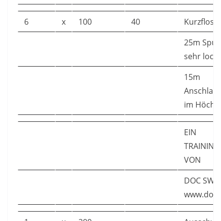
6
x
100
40
Kurzfloss
25m Spur
sehr locker
15m
Anschlags
im Höchs
EIN
TRAININ
VON
DOC SWIM
www.docs