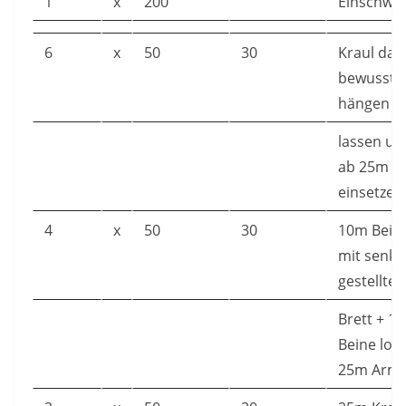
1
x
200
Einschw
6
x
50
30
Kraul dab
bewusst 
hängen
lassen un
ab 25m
einsetzen
4
x
50
30
10m Bein
mit senkr
gestellte
Brett + 1
Beine lock
25m Arme 