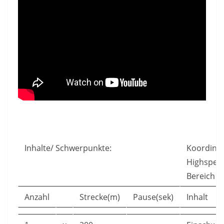
Inhalte/ Schwerpunkte:
Koordinat
Highspee
Bereich
Anzahl
Strecke(m)
Pause(sek)
Inhalt