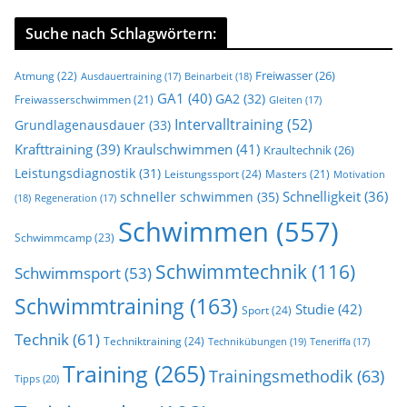
Suche nach Schlagwörtern:
Freiwasser
(26)
Atmung
(22)
Beinarbeit
(18)
Ausdauertraining
(17)
GA1
(40)
GA2
(32)
Freiwasserschwimmen
(21)
Gleiten
(17)
Intervalltraining
(52)
Grundlagenausdauer
(33)
Krafttraining
(39)
Kraulschwimmen
(41)
Kraultechnik
(26)
Leistungsdiagnostik
(31)
Leistungssport
(24)
Masters
(21)
Motivation
Schnelligkeit
(36)
schneller schwimmen
(35)
(18)
Regeneration
(17)
Schwimmen
(557)
Schwimmcamp
(23)
Schwimmtechnik
(116)
Schwimmsport
(53)
Schwimmtraining
(163)
Studie
(42)
Sport
(24)
Technik
(61)
Techniktraining
(24)
Technikübungen
(19)
Teneriffa
(17)
Training
(265)
Trainingsmethodik
(63)
Tipps
(20)