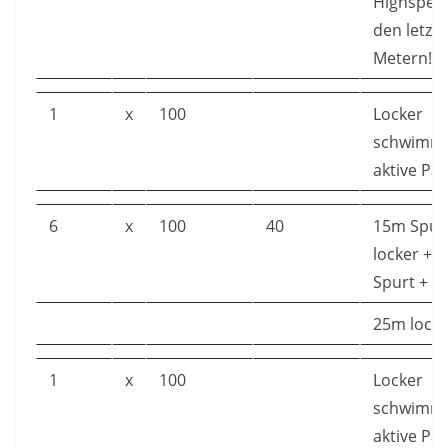
Highspee
den letzt
Metern!
1
x
100
Locker
schwimme
aktive Pa
6
x
100
40
15m Spur
locker + 
Spurt +
25m locke
1
x
100
Locker
schwimme
aktive Pa