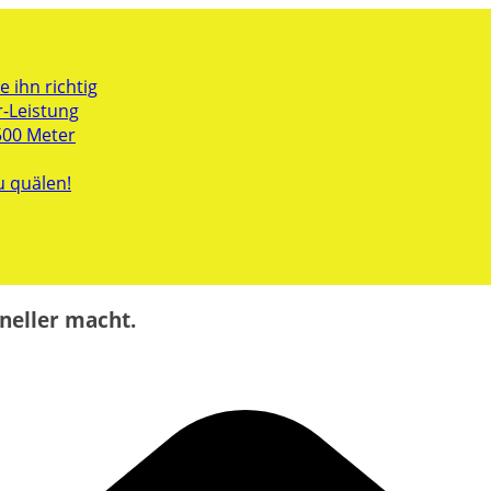
 ihn richtig
r-Leistung
500 Meter
u quälen!
neller macht.