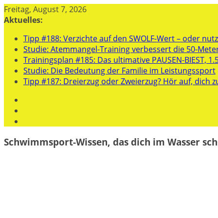
Zum
Freitag, August 7, 2026
Inhalt
Aktuelles:
springen
Tipp #188: Verzichte auf den SWOLF-Wert – oder nutze
Studie: Atemmangel-Training verbessert die 50-Mete
Trainingsplan #185: Das ultimative PAUSEN-BIEST, 1.
Studie: Die Bedeutung der Familie im Leistungssport
Tipp #187: Dreierzug oder Zweierzug? Hör auf, dich z
Schwimmsport-Wissen, das dich im Wasser sch