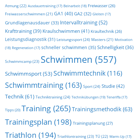
Freiwasser
(26)
Atmung
(22)
Beinarbeit
(18)
Ausdauertraining
(17)
GA1
(40)
GA2
(32)
Freiwasserschwimmen
(21)
Gleiten
(17)
Intervalltraining
(52)
Grundlagenausdauer
(33)
Krafttraining
(39)
Kraulschwimmen
(41)
Kraultechnik
(26)
Leistungsdiagnostik
(31)
Leistungssport
(24)
Masters
(21)
Motivation
Schnelligkeit
(36)
schneller schwimmen
(35)
(18)
Regeneration
(17)
Schwimmen
(557)
Schwimmcamp
(23)
Schwimmtechnik
(116)
Schwimmsport
(53)
Schwimmtraining
(163)
Studie
(42)
Sport
(24)
Technik
(61)
Techniktraining
(24)
Technikübungen
(19)
Teneriffa
(17)
Training
(265)
Trainingsmethodik
(63)
Tipps
(20)
Trainingsplan
(198)
Trainingsplanung
(27)
Triathlon
(194)
Triathlontraining
(23)
TÜ
(22)
Warm-Up
(17)