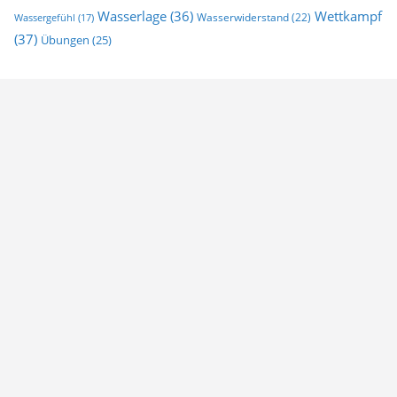
Wasserlage
(36)
Wettkampf
Wasserwiderstand
(22)
Wassergefühl
(17)
(37)
Übungen
(25)