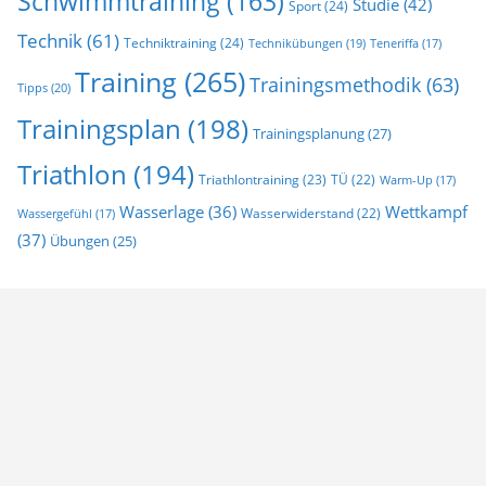
Schwimmtraining
(163)
Studie
(42)
Sport
(24)
Technik
(61)
Techniktraining
(24)
Technikübungen
(19)
Teneriffa
(17)
Training
(265)
Trainingsmethodik
(63)
Tipps
(20)
Trainingsplan
(198)
Trainingsplanung
(27)
Triathlon
(194)
Triathlontraining
(23)
TÜ
(22)
Warm-Up
(17)
Wasserlage
(36)
Wettkampf
Wasserwiderstand
(22)
Wassergefühl
(17)
(37)
Übungen
(25)