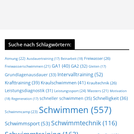
Suche nach Schlagwörtern:
Freiwasser
(26)
Atmung
(22)
Beinarbeit
(18)
Ausdauertraining
(17)
GA1
(40)
GA2
(32)
Freiwasserschwimmen
(21)
Gleiten
(17)
Intervalltraining
(52)
Grundlagenausdauer
(33)
Krafttraining
(39)
Kraulschwimmen
(41)
Kraultechnik
(26)
Leistungsdiagnostik
(31)
Leistungssport
(24)
Masters
(21)
Motivation
Schnelligkeit
(36)
schneller schwimmen
(35)
(18)
Regeneration
(17)
Schwimmen
(557)
Schwimmcamp
(23)
Schwimmtechnik
(116)
Schwimmsport
(53)