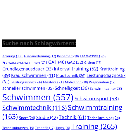
Suche nach Schlagwörtern:
Freiwasser
(26)
Atmung
(22)
Beinarbeit
(18)
Ausdauertraining
(17)
GA1
(40)
GA2
(32)
Freiwasserschwimmen
(21)
Gleiten
(17)
Intervalltraining
(52)
Krafttraining
Grundlagenausdauer
(33)
(39)
Kraulschwimmen
(41)
Leistungsdiagnostik
Kraultechnik
(26)
(31)
Leistungssport
(24)
Masters
(21)
Motivation
(18)
Regeneration
(17)
Schnelligkeit
(36)
schneller schwimmen
(35)
Schwimmcamp
(23)
Schwimmen
(557)
Schwimmsport
(53)
Schwimmtraining
Schwimmtechnik
(116)
(163)
Technik
(61)
Studie
(42)
Sport
(24)
Techniktraining
(24)
Training
(265)
Technikübungen
(19)
Tipps
(20)
Teneriffa
(17)