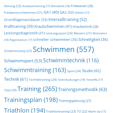
Freiwasser
(26)
Atmung
(22)
Beinarbeit
(18)
Ausdauertraining
(17)
GA1
(40)
GA2
(32)
Freiwasserschwimmen
(21)
Gleiten
(17)
Intervalltraining
(52)
Grundlagenausdauer
(33)
Krafttraining
(39)
Kraulschwimmen
(41)
Kraultechnik
(26)
Leistungsdiagnostik
(31)
Leistungssport
(24)
Masters
(21)
Motivation
Schnelligkeit
(36)
schneller schwimmen
(35)
(18)
Regeneration
(17)
Schwimmen
(557)
Schwimmcamp
(23)
Schwimmtechnik
(116)
Schwimmsport
(53)
Schwimmtraining
(163)
Studie
(42)
Sport
(24)
Technik
(61)
Techniktraining
(24)
Technikübungen
(19)
Teneriffa
(17)
Training
(265)
Trainingsmethodik
(63)
Tipps
(20)
Trainingsplan
(198)
Trainingsplanung
(27)
Triathlon
(194)
Triathlontraining
(23)
TÜ
(22)
Warm-Up
(17)