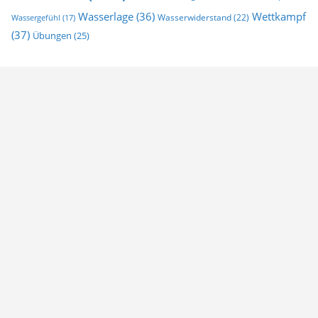
Wasserlage
(36)
Wettkampf
Wasserwiderstand
(22)
Wassergefühl
(17)
(37)
Übungen
(25)