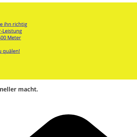
 ihn richtig
r-Leistung
500 Meter
u quälen!
neller macht.