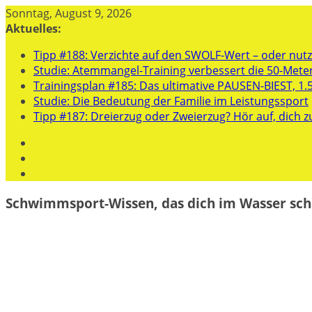
Zum
Sonntag, August 9, 2026
Inhalt
Aktuelles:
springen
Tipp #188: Verzichte auf den SWOLF-Wert – oder nutze
Studie: Atemmangel-Training verbessert die 50-Mete
Trainingsplan #185: Das ultimative PAUSEN-BIEST, 1.
Studie: Die Bedeutung der Familie im Leistungssport
Tipp #187: Dreierzug oder Zweierzug? Hör auf, dich z
Schwimmsport-Wissen, das dich im Wasser sch