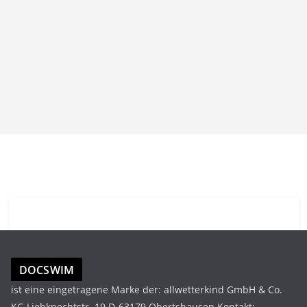
DOCSWIM
ist eine eingetragene Marke der: allwetterkind GmbH & Co.
KG Liebknechtstr. 19 D-63179 Obertshausen Kontakt: