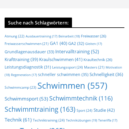
Suche nach Schlagwörtern:
Freiwasser
(26)
Atmung
(22)
Beinarbeit
(18)
Ausdauertraining
(17)
GA1
(40)
GA2
(32)
Freiwasserschwimmen
(21)
Gleiten
(17)
Intervalltraining
(52)
Grundlagenausdauer
(33)
Krafttraining
(39)
Kraulschwimmen
(41)
Kraultechnik
(26)
Leistungsdiagnostik
(31)
Leistungssport
(24)
Masters
(21)
Motivation
Schnelligkeit
(36)
schneller schwimmen
(35)
(18)
Regeneration
(17)
Schwimmen
(557)
Schwimmcamp
(23)
Schwimmtechnik
(116)
Schwimmsport
(53)
Schwimmtraining
(163)
Studie
(42)
Sport
(24)
Technik
(61)
Techniktraining
(24)
Technikübungen
(19)
Teneriffa
(17)