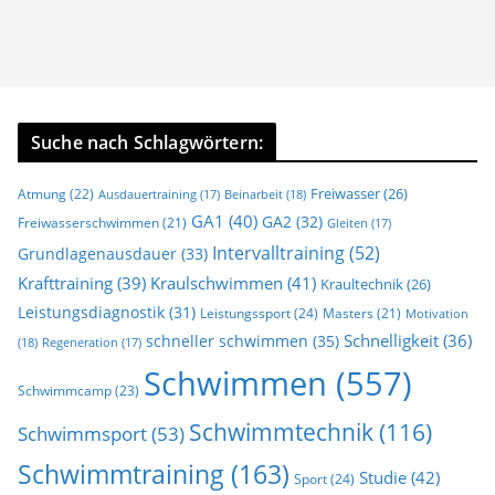
Suche nach Schlagwörtern:
Freiwasser
(26)
Atmung
(22)
Beinarbeit
(18)
Ausdauertraining
(17)
GA1
(40)
GA2
(32)
Freiwasserschwimmen
(21)
Gleiten
(17)
Intervalltraining
(52)
Grundlagenausdauer
(33)
Krafttraining
(39)
Kraulschwimmen
(41)
Kraultechnik
(26)
Leistungsdiagnostik
(31)
Leistungssport
(24)
Masters
(21)
Motivation
Schnelligkeit
(36)
schneller schwimmen
(35)
(18)
Regeneration
(17)
Schwimmen
(557)
Schwimmcamp
(23)
Schwimmtechnik
(116)
Schwimmsport
(53)
Schwimmtraining
(163)
Studie
(42)
Sport
(24)