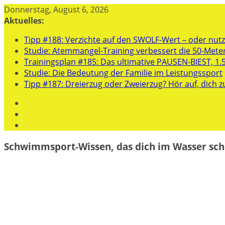
Zum
Donnerstag, August 6, 2026
Inhalt
Aktuelles:
springen
Tipp #188: Verzichte auf den SWOLF-Wert – oder nutze
Studie: Atemmangel-Training verbessert die 50-Mete
Trainingsplan #185: Das ultimative PAUSEN-BIEST, 1.
Studie: Die Bedeutung der Familie im Leistungssport
Tipp #187: Dreierzug oder Zweierzug? Hör auf, dich z
Schwimmsport-Wissen, das dich im Wasser sch