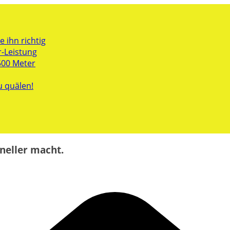
 ihn richtig
r-Leistung
500 Meter
u quälen!
neller macht.