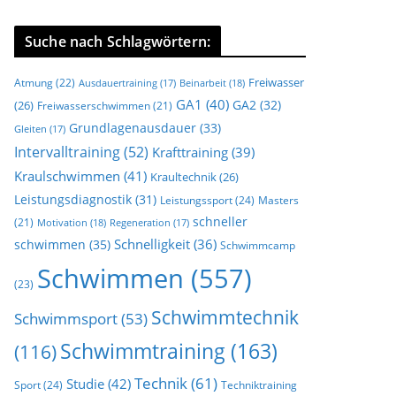
Suche nach Schlagwörtern:
Freiwasser
Atmung
(22)
Beinarbeit
(18)
Ausdauertraining
(17)
GA1
(40)
GA2
(32)
(26)
Freiwasserschwimmen
(21)
Grundlagenausdauer
(33)
Gleiten
(17)
Intervalltraining
(52)
Krafttraining
(39)
Kraulschwimmen
(41)
Kraultechnik
(26)
Leistungsdiagnostik
(31)
Leistungssport
(24)
Masters
schneller
(21)
Motivation
(18)
Regeneration
(17)
Schnelligkeit
(36)
schwimmen
(35)
Schwimmcamp
Schwimmen
(557)
(23)
Schwimmtechnik
Schwimmsport
(53)
Schwimmtraining
(163)
(116)
Technik
(61)
Studie
(42)
Sport
(24)
Techniktraining