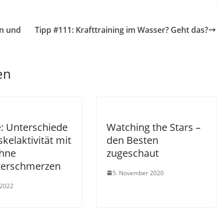
n und
Tipp #111: Krafttraining im Wasser? Geht das?
en
e: Unterschiede
Watching the Stars –
kelaktivität mit
den Besten
hne
zugeschaut
terschmerzen
5. November 2020
 2022