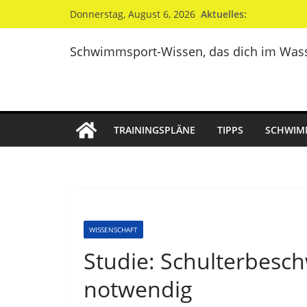
Zum
Aktuelles:
Donnerstag, August 6, 2026
Inhalt
springen
Schwimmsport-Wissen, das dich im Wass
TRAININGSPLÄNE
TIPPS
SCHWIM
WISSENSCHAFT
Studie: Schulterbesch
notwendig