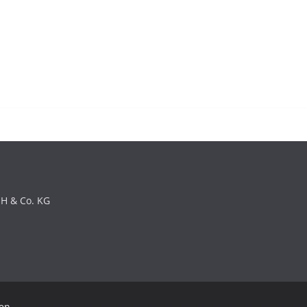
bH & Co. KG
en.