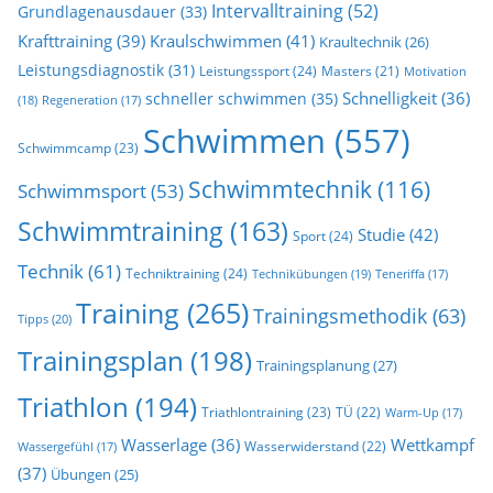
Intervalltraining
(52)
Grundlagenausdauer
(33)
Krafttraining
(39)
Kraulschwimmen
(41)
Kraultechnik
(26)
Leistungsdiagnostik
(31)
Leistungssport
(24)
Masters
(21)
Motivation
Schnelligkeit
(36)
schneller schwimmen
(35)
(18)
Regeneration
(17)
Schwimmen
(557)
Schwimmcamp
(23)
Schwimmtechnik
(116)
Schwimmsport
(53)
Schwimmtraining
(163)
Studie
(42)
Sport
(24)
Technik
(61)
Techniktraining
(24)
Technikübungen
(19)
Teneriffa
(17)
Training
(265)
Trainingsmethodik
(63)
Tipps
(20)
Trainingsplan
(198)
Trainingsplanung
(27)
Triathlon
(194)
Triathlontraining
(23)
TÜ
(22)
Warm-Up
(17)
Wasserlage
(36)
Wettkampf
Wasserwiderstand
(22)
Wassergefühl
(17)
(37)
Übungen
(25)