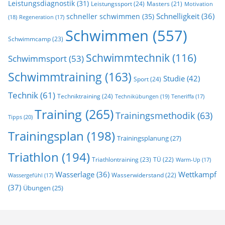
Leistungsdiagnostik
(31)
Leistungssport
(24)
Masters
(21)
Motivation
Schnelligkeit
(36)
schneller schwimmen
(35)
(18)
Regeneration
(17)
Schwimmen
(557)
Schwimmcamp
(23)
Schwimmtechnik
(116)
Schwimmsport
(53)
Schwimmtraining
(163)
Studie
(42)
Sport
(24)
Technik
(61)
Techniktraining
(24)
Technikübungen
(19)
Teneriffa
(17)
Training
(265)
Trainingsmethodik
(63)
Tipps
(20)
Trainingsplan
(198)
Trainingsplanung
(27)
Triathlon
(194)
Triathlontraining
(23)
TÜ
(22)
Warm-Up
(17)
Wasserlage
(36)
Wettkampf
Wasserwiderstand
(22)
Wassergefühl
(17)
(37)
Übungen
(25)