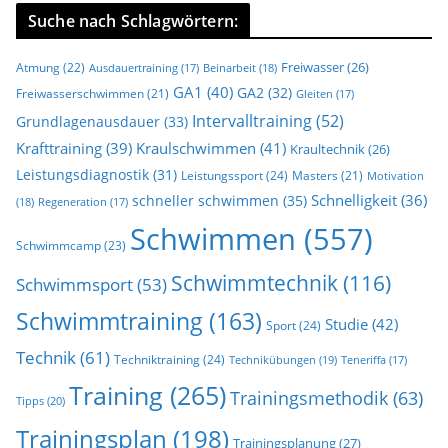
Suche nach Schlagwörtern:
Freiwasser
(26)
Atmung
(22)
Beinarbeit
(18)
Ausdauertraining
(17)
GA1
(40)
GA2
(32)
Freiwasserschwimmen
(21)
Gleiten
(17)
Intervalltraining
(52)
Grundlagenausdauer
(33)
Krafttraining
(39)
Kraulschwimmen
(41)
Kraultechnik
(26)
Leistungsdiagnostik
(31)
Leistungssport
(24)
Masters
(21)
Motivation
Schnelligkeit
(36)
schneller schwimmen
(35)
(18)
Regeneration
(17)
Schwimmen
(557)
Schwimmcamp
(23)
Schwimmtechnik
(116)
Schwimmsport
(53)
Schwimmtraining
(163)
Studie
(42)
Sport
(24)
Technik
(61)
Techniktraining
(24)
Technikübungen
(19)
Teneriffa
(17)
Training
(265)
Trainingsmethodik
(63)
Tipps
(20)
Trainingsplan
(198)
Trainingsplanung
(27)