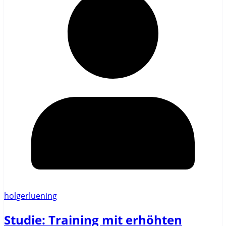
holgerluening
Studie: Training mit erhöhten