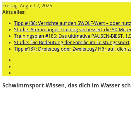
Zum
Freitag, August 7, 2026
Inhalt
Aktuelles:
springen
Tipp #188: Verzichte auf den SWOLF-Wert – oder nutze
Studie: Atemmangel-Training verbessert die 50-Mete
Trainingsplan #185: Das ultimative PAUSEN-BIEST, 1.
Studie: Die Bedeutung der Familie im Leistungssport
Tipp #187: Dreierzug oder Zweierzug? Hör auf, dich z
Schwimmsport-Wissen, das dich im Wasser sch