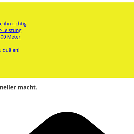
 ihn richtig
r-Leistung
500 Meter
u quälen!
neller macht.