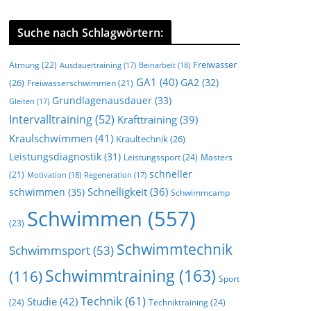
Suche nach Schlagwörtern:
Freiwasser
Atmung
(22)
Beinarbeit
(18)
Ausdauertraining
(17)
GA1
(40)
GA2
(32)
(26)
Freiwasserschwimmen
(21)
Grundlagenausdauer
(33)
Gleiten
(17)
Intervalltraining
(52)
Krafttraining
(39)
Kraulschwimmen
(41)
Kraultechnik
(26)
Leistungsdiagnostik
(31)
Leistungssport
(24)
Masters
schneller
(21)
Motivation
(18)
Regeneration
(17)
Schnelligkeit
(36)
schwimmen
(35)
Schwimmcamp
Schwimmen
(557)
(23)
Schwimmtechnik
Schwimmsport
(53)
Schwimmtraining
(163)
(116)
Sport
Technik
(61)
Studie
(42)
(24)
Techniktraining
(24)