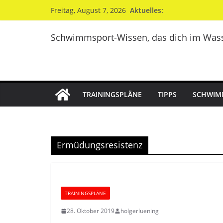
Zum
Aktuelles:
Freitag, August 7, 2026
Inhalt
springen
Schwimmsport-Wissen, das dich im Wass
TRAININGSPLÄNE
TIPPS
SCHWIM
Ermüdungsresistenz
TRAININGSPLÄNE
28. Oktober 2019
holgerluening