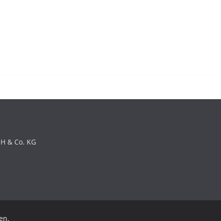
bH & Co. KG
en.