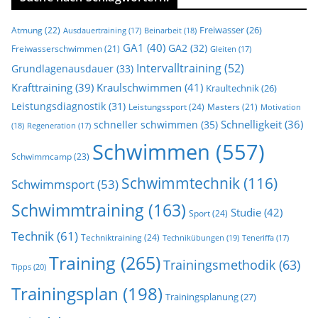
Freiwasser
(26)
Atmung
(22)
Beinarbeit
(18)
Ausdauertraining
(17)
GA1
(40)
GA2
(32)
Freiwasserschwimmen
(21)
Gleiten
(17)
Intervalltraining
(52)
Grundlagenausdauer
(33)
Krafttraining
(39)
Kraulschwimmen
(41)
Kraultechnik
(26)
Leistungsdiagnostik
(31)
Leistungssport
(24)
Masters
(21)
Motivation
Schnelligkeit
(36)
schneller schwimmen
(35)
(18)
Regeneration
(17)
Schwimmen
(557)
Schwimmcamp
(23)
Schwimmtechnik
(116)
Schwimmsport
(53)
Schwimmtraining
(163)
Studie
(42)
Sport
(24)
Technik
(61)
Techniktraining
(24)
Technikübungen
(19)
Teneriffa
(17)
Training
(265)
Trainingsmethodik
(63)
Tipps
(20)
Trainingsplan
(198)
Trainingsplanung
(27)