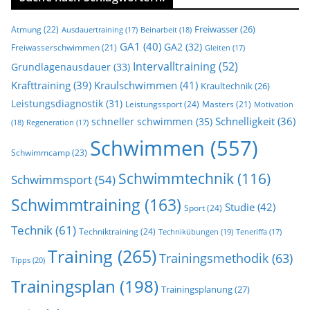
Freiwasser
(26)
Atmung
(22)
Beinarbeit
(18)
Ausdauertraining
(17)
GA1
(40)
GA2
(32)
Freiwasserschwimmen
(21)
Gleiten
(17)
Intervalltraining
(52)
Grundlagenausdauer
(33)
Krafttraining
(39)
Kraulschwimmen
(41)
Kraultechnik
(26)
Leistungsdiagnostik
(31)
Leistungssport
(24)
Masters
(21)
Motivation
Schnelligkeit
(36)
schneller schwimmen
(35)
(18)
Regeneration
(17)
Schwimmen
(557)
Schwimmcamp
(23)
Schwimmtechnik
(116)
Schwimmsport
(54)
Schwimmtraining
(163)
Studie
(42)
Sport
(24)
Technik
(61)
Techniktraining
(24)
Technikübungen
(19)
Teneriffa
(17)
Training
(265)
Trainingsmethodik
(63)
Tipps
(20)
Trainingsplan
(198)
Trainingsplanung
(27)