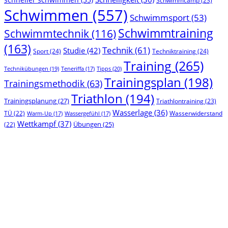
Schwimmcamp
(23)
Schwimmen
(557)
Schwimmsport
(53)
Schwimmtraining
Schwimmtechnik
(116)
(163)
Technik
(61)
Studie
(42)
Sport
(24)
Techniktraining
(24)
Training
(265)
Technikübungen
(19)
Tipps
(20)
Teneriffa
(17)
Trainingsplan
(198)
Trainingsmethodik
(63)
Triathlon
(194)
Trainingsplanung
(27)
Triathlontraining
(23)
Wasserlage
(36)
TÜ
(22)
Wasserwiderstand
Warm-Up
(17)
Wassergefühl
(17)
Wettkampf
(37)
(22)
Übungen
(25)