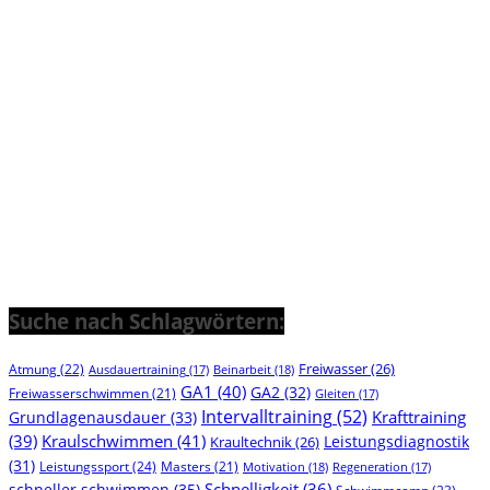
Suche nach Schlagwörtern:
Freiwasser
(26)
Atmung
(22)
Beinarbeit
(18)
Ausdauertraining
(17)
GA1
(40)
GA2
(32)
Freiwasserschwimmen
(21)
Gleiten
(17)
Intervalltraining
(52)
Krafttraining
Grundlagenausdauer
(33)
(39)
Kraulschwimmen
(41)
Leistungsdiagnostik
Kraultechnik
(26)
(31)
Leistungssport
(24)
Masters
(21)
Motivation
(18)
Regeneration
(17)
Schnelligkeit
(36)
schneller schwimmen
(35)