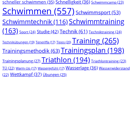
Schnelligkeit
(36)
schneller schwimmen
(35)
Schwimmcamp
(23)
Schwimmen
(557)
Schwimmsport
(53)
Schwimmtraining
Schwimmtechnik
(116)
(163)
Technik
(61)
Studie
(42)
Sport
(24)
Techniktraining
(24)
Training
(265)
Technikübungen
(19)
Tipps
(20)
Teneriffa
(17)
Trainingsplan
(198)
Trainingsmethodik
(63)
Triathlon
(194)
Trainingsplanung
(27)
Triathlontraining
(23)
Wasserlage
(36)
TÜ
(22)
Wasserwiderstand
Warm-Up
(17)
Wassergefühl
(17)
Wettkampf
(37)
(22)
Übungen
(25)