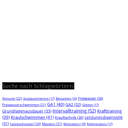
Suche nach Schlagwörtern:
Freiwasser
(26)
Atmung
(22)
Beinarbeit
(18)
Ausdauertraining
(17)
GA1
(40)
GA2
(32)
Freiwasserschwimmen
(21)
Gleiten
(17)
Intervalltraining
(52)
Krafttraining
Grundlagenausdauer
(33)
(39)
Kraulschwimmen
(41)
Leistungsdiagnostik
Kraultechnik
(26)
(31)
Leistungssport
(24)
Masters
(21)
Motivation
(18)
Regeneration
(17)